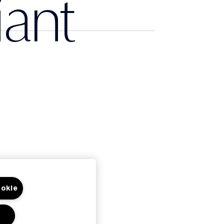
liant
okie
a