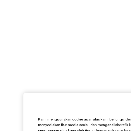
Kami menggunakan cookie agar situs kami berfungsi den
menyediakan fitur media sosial, dan menganalisis trafik 
penggunaan situs kami oleh Anda dengan mitra media sosi