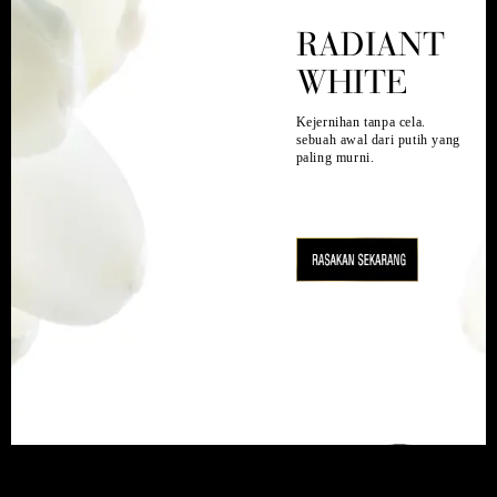
RADIANT
WHITE
Kejernihan tanpa cela.
sebuah awal dari putih yang
paling murni.