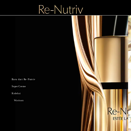
Baru dari Re-Nutriv
SuperCreme
Koleksi
Warisan