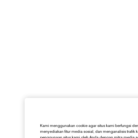
Kami menggunakan cookie agar situs kami berfungsi den
menyediakan fitur media sosial, dan menganalisis trafik 
penggunaan situs kami oleh Anda dengan mitra media sosi