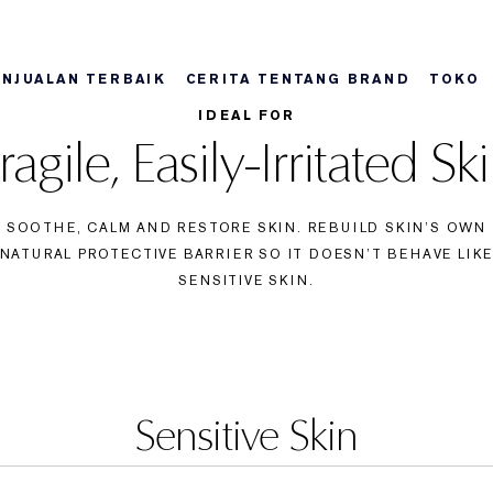
ENJUALAN TERBAIK
CERITA TENTANG BRAND
TOKO
IDEAL FOR
ragile, Easily-Irritated Sk
Tentang Re- Nutriv
Terbaru
Terbaru
Terbaru
Tonton Video
Favorit
Favorit
Favorit
SOOTHE, CALM AND RESTORE SKIN. REBUILD SKIN’S OWN
NATURAL PROTECTIVE BARRIER SO IT DOESN’T BEHAVE LIK
SENSITIVE SKIN.
Sensitive Skin